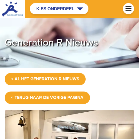
KIES ONDERDEEL
Generation R Nieuws
< AL HET GENERATION R NIEUWS
< TERUG NAAR DE VORIGE PAGINA