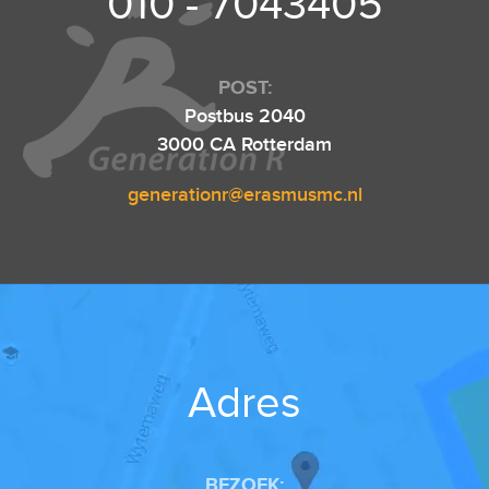
010 - 7043405
POST:
Postbus 2040
3000 CA Rotterdam
generationr@erasmusmc.nl
Adres
BEZOEK: