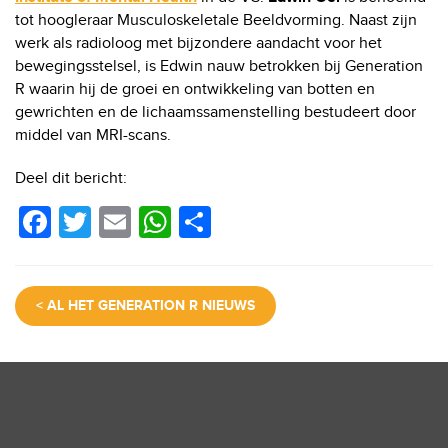
tot hoogleraar Musculoskeletale Beeldvorming. Naast zijn
werk als radioloog met bijzondere aandacht voor het
bewegingsstelsel, is Edwin nauw betrokken bij Generation
R waarin hij de groei en ontwikkeling van botten en
gewrichten en de lichaamssamenstelling bestudeert door
middel van MRI-scans.
Deel dit bericht:
F
T
E
W
D
a
wi
m
h
el
c
tt
ail
at
e
< AL HET GENERATION R NIEUWS
e
er
s
n
b
A
o
p
o
p
k