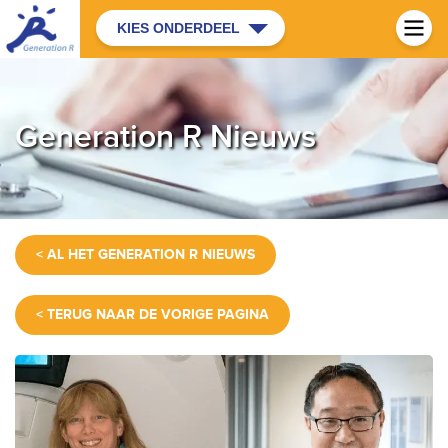
KIES ONDERDEEL
Generation R Nieuws
< AL HET GENERATION R NIEUWS
< TERUG NAAR DE VORIGE PAGINA