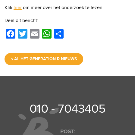
Klik
hier
om meer over het onderzoek te lezen.
Deel dit bericht:
F
T
E
W
D
a
wi
m
h
el
c
tt
ail
at
e
< AL HET GENERATION R NIEUWS
e
er
s
n
b
A
o
p
o
p
k
010 - 7043405
POST: