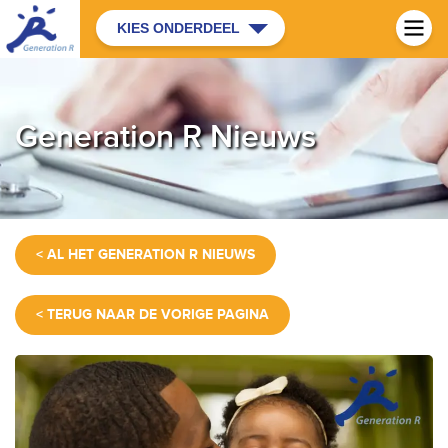
KIES ONDERDEEL
Generation R Nieuws
< AL HET GENERATION R NIEUWS
< TERUG NAAR DE VORIGE PAGINA