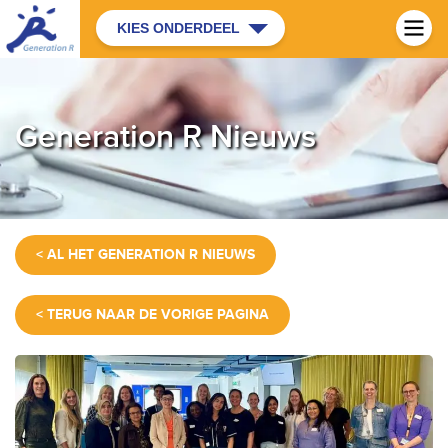
KIES ONDERDEEL
Generation R Nieuws
< AL HET GENERATION R NIEUWS
< TERUG NAAR DE VORIGE PAGINA