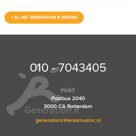
a
wi
m
h
el
c
tt
ail
at
e
< AL HET GENERATION R NIEUWS
e
er
s
n
b
A
o
p
o
p
k
010 - 7043405
POST:
Postbus 2040
3000 CA Rotterdam
generationr@erasmusmc.nl