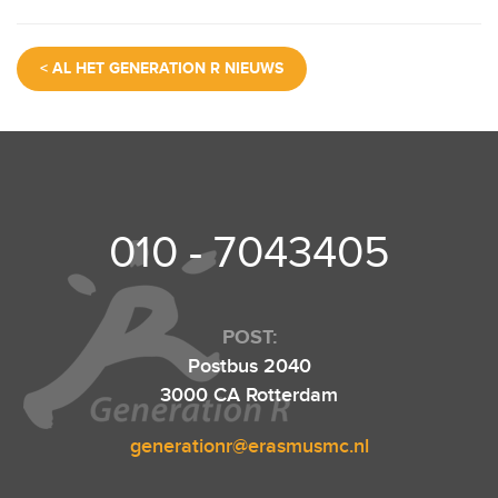
a
wi
m
h
el
c
tt
ail
at
e
< AL HET GENERATION R NIEUWS
e
er
s
n
b
A
o
p
o
p
k
010 - 7043405
POST:
Postbus 2040
3000 CA Rotterdam
generationr@erasmusmc.nl