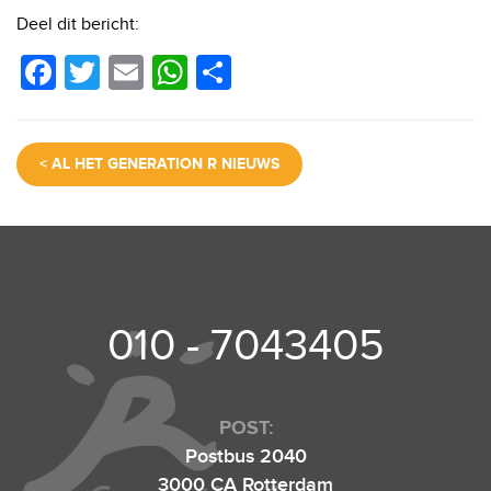
Deel dit bericht:
F
T
E
W
D
a
wi
m
h
el
c
tt
ail
at
e
< AL HET GENERATION R NIEUWS
e
er
s
n
b
A
o
p
o
p
k
010 - 7043405
POST:
Postbus 2040
3000 CA Rotterdam