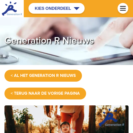
KIES ONDERDEEL
Generation R Nieuws
< AL HET GENERATION R NIEUWS
< TERUG NAAR DE VORIGE PAGINA