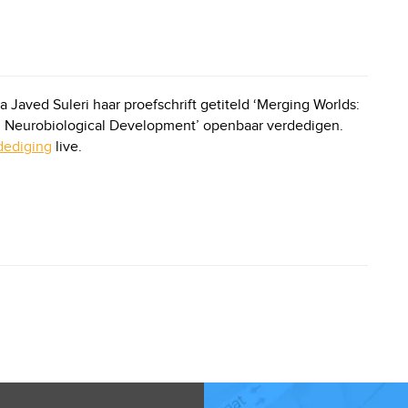
aved Suleri haar proefschrift getiteld ‘Merging Worlds:
d Neurobiological Development’ openbaar verdedigen.
dediging
live.