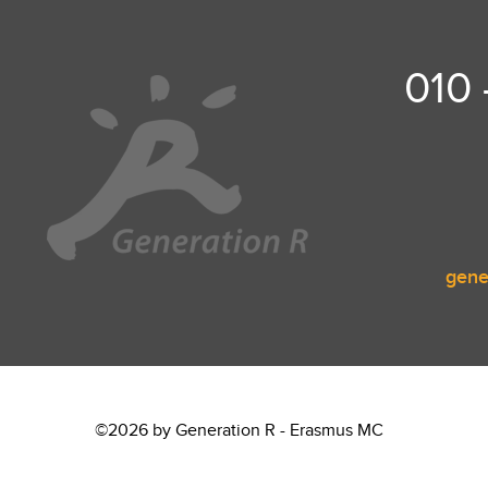
k
010
gene
©2026 by Generation R - Erasmus MC