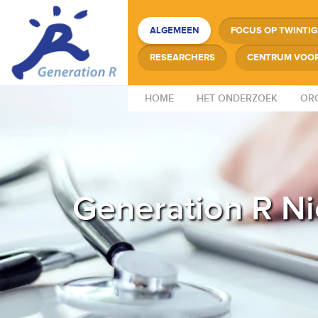
ALGEMEEN
FOCUS OP TWINTI
RESEARCHERS
CENTRUM VOOR
HOME
HET ONDERZOEK
ORG
Generation R N