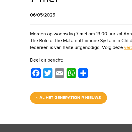
06/05/2025
Morgen op woensdag 7 mei om 13:00 uur zal Anna J
The Role of the Maternal Immune System in Chil
Iedereen is van harte uitgenodigd. Volg deze
ver
Deel dit bericht:
F
T
E
W
D
a
wi
m
h
el
c
tt
ail
at
e
< AL HET GENERATION R NIEUWS
e
er
s
n
b
A
o
p
o
p