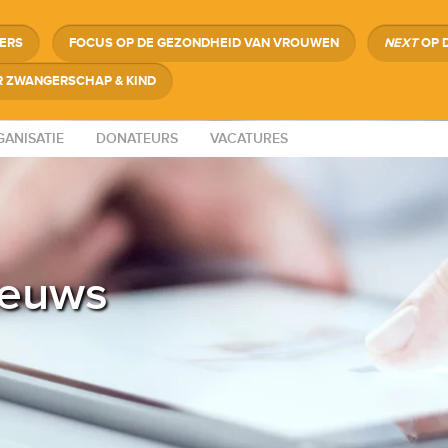
GERS
FOCUS OP DE GEZONDHEID VAN VROUWEN
NEXT
OP 
 ZWANGERSCHAP & KIND
ANISATIE
DONATEURS
VACATURES
ieuws