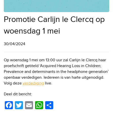
Promotie Carlijn le Clercq op
woensdag 1 mei
30/04/2024
Op woensdag 1 mei om 13:00 uur zal Carlijn le Clercq haar
proefschrift getiteld ‘Acquired Hearing Loss in Children;
Prevalence and determinants in the headphone generation’
openbaar verdedigen. Iedereen is van harte uitgenodigd.
Volg deze
verdediging
live.
Deel dit bericht:
F
T
E
W
D