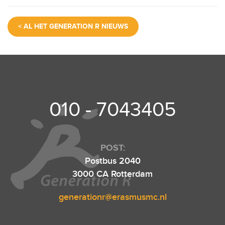
a
wi
m
h
el
c
tt
ail
at
e
< AL HET GENERATION R NIEUWS
e
er
s
n
b
A
o
p
o
p
k
010 - 7043405
POST:
Postbus 2040
3000 CA Rotterdam
generationr@erasmusmc.nl