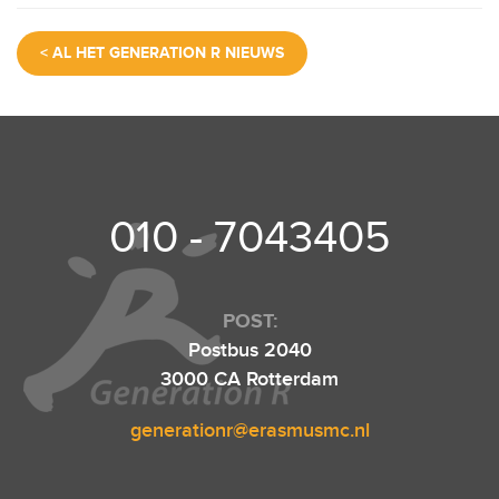
c
tt
ail
at
e
< AL HET GENERATION R NIEUWS
e
er
s
n
b
A
o
p
o
p
k
010 - 7043405
POST:
Postbus 2040
3000 CA Rotterdam
generationr@erasmusmc.nl