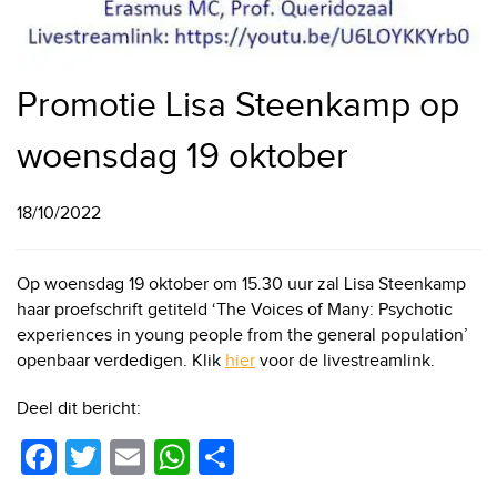
Promotie Lisa Steenkamp op
woensdag 19 oktober
18/10/2022
Op woensdag 19 oktober om 15.30 uur zal Lisa Steenkamp
haar proefschrift getiteld ‘The Voices of Many: Psychotic
experiences in young people from the general population’
openbaar verdedigen. Klik
hier
voor de livestreamlink.
Deel dit bericht:
F
T
E
W
D
a
wi
m
h
el