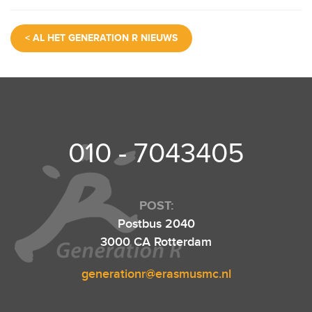
a
wi
m
h
el
c
tt
ail
at
e
< AL HET GENERATION R NIEUWS
e
er
s
n
b
A
o
p
o
p
k
010 - 7043405
POST:
Postbus 2040
3000 CA Rotterdam
generationr@erasmusmc.nl