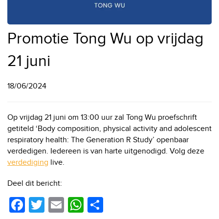
Promotie Tong Wu op vrijdag
21 juni
18/06/2024
Op vrijdag 21 juni om 13:00 uur zal Tong Wu proefschrift
getiteld ‘Body composition, physical activity and adolescent
respiratory health: The Generation R Study’ openbaar
verdedigen. Iedereen is van harte uitgenodigd. Volg deze
verdediging
live.
Deel dit bericht:
F
T
E
W
D