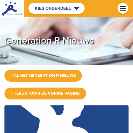
KIES ONDERDEEL
Generation R Nieuws
< AL HET GENERATION R NIEUWS
< TERUG NAAR DE VORIGE PAGINA