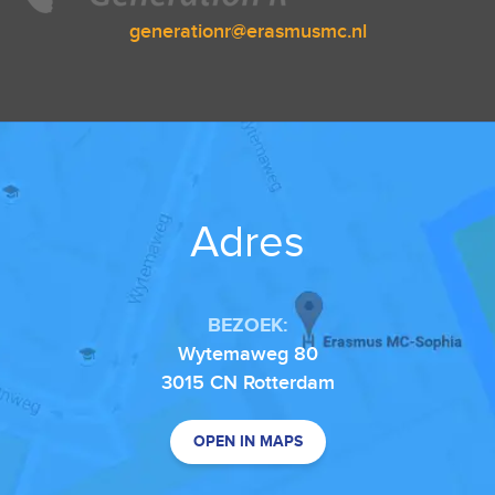
generationr@erasmusmc.nl
Adres
BEZOEK:
Wytemaweg 80
3015 CN Rotterdam
OPEN IN MAPS