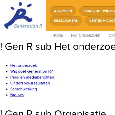
ALGEMEEN
FOCUS OP TWINTI
RESEARCHERS
CENTRUM VOOR
HOME
HET ONDERZOEK
ORG
! Gen R sub Het onderzo
Het onderzoek
Wat doet Generation R?
Pers- en mediaberichten
Onderzoeksresultaten
Samenwerking
Nieuws
! Gen R sub Organisatie