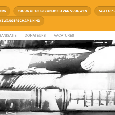
GERS
FOCUS OP DE GEZONDHEID VAN VROUWEN
NEXT
OP 
 ZWANGERSCHAP & KIND
ANISATIE
DONATEURS
VACATURES