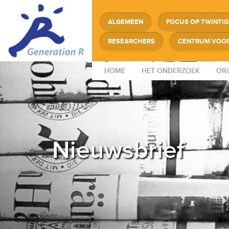
ALGEMEEN
FOCUS OP TWINTI
RESEARCHERS
CENTRUM VOOR
HOME
HET ONDERZOEK
ORG
Nieuwsbrief